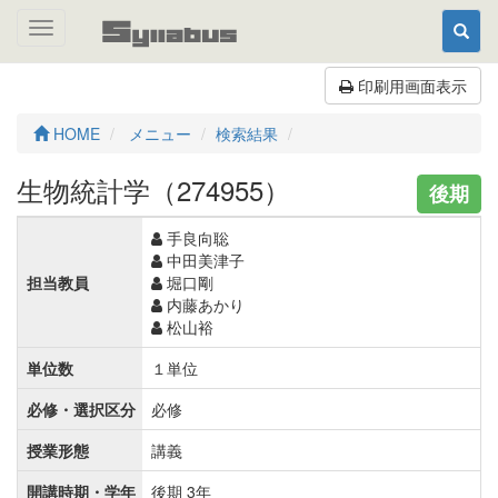
Toggle
navigation
印刷用画面表示
HOME
メニュー
検索結果
生物統計学（274955）
後期
手良向聡
中田美津子
担当教員
堀口剛
内藤あかり
松山裕
単位数
１単位
必修・選択区分
必修
授業形態
講義
開講時期・学年
後期 3年