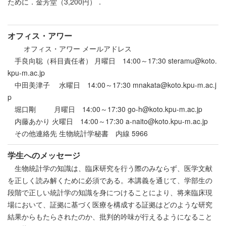
ために．金芳堂（3,200円）．
オフィス・アワー
オフィス・アワー メールアドレス
手良向聡（科目責任者） 月曜日 14:00～17:30 steramu@koto.
kpu-m.ac.jp
中田美津子 水曜日 14:00～17:30 mnakata@koto.kpu-m.ac.j
p
堀口剛 月曜日 14:00～17:30 go-h@koto.kpu-m.ac.jp
内藤あかり 火曜日 14:00～17:30 a-naito@koto.kpu-m.ac.jp
その他連絡先 生物統計学秘書 内線 5966
学生へのメッセージ
生物統計学の知識は、臨床研究を行う際のみならず、医学文献
を正しく読み解くために必須である。本講義を通じて、学部生の
段階で正しい統計学の知識を身につけることにより、将来臨床現
場において、証拠に基づく医療を構成する証拠はどのような研究
結果からもたらされたのか、批判的吟味が行えるようになること