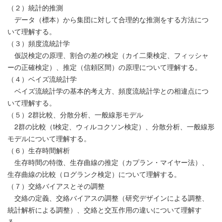
（２）統計的推測
データ（標本）から集団に対して合理的な推測をする方法につ
いて理解する。
（３）頻度流統計学
仮説検定の原理、割合の差の検定（カイ二乗検定、フィッシャ
ーの正確検定）、推定（信頼区間）の原理について理解する。
（４）ベイズ流統計学
ベイズ流統計学の基本的考え方、頻度流統計学との相違点につ
いて理解する。
（５）2群比較、分散分析、一般線形モデル
2群の比較（t検定、ウィルコクソン検定）、分散分析、一般線形
モデルについて理解する。
（６）生存時間解析
生存時間の特徴、生存曲線の推定（カプラン・マイヤー法）、
生存曲線の比較（ログランク検定）について理解する。
（７）交絡バイアスとその調整
交絡の定義、交絡バイアスの調整（研究デザインによる調整、
統計解析による調整）、交絡と交互作用の違いについて理解す
る。