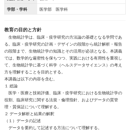
学部・学科
医学部 医学科
教育の目的と方針
生物統計学は、臨床・疫学研究の方法論の基礎となる学問であ
る。臨床・疫学研究の計画・デザインの段階から統計解析・報告
の段階まで、生物統計学の知識とその活用が必須となる。本講義
では、数学的な厳密性を保ちつつ、実践における有用性を重視し
て、生物統計学に基づく科学（ヘルスデータサイエンス）の考え
方を理解することを目的とする。
本講義は以下の内容を含む。
１ 総論
医学・医療と技術評価、臨床・疫学研究における生物統計学の
役割、臨床研究に関する法規・倫理指針、およびデータの質管
理・質保証について理解する。
２ データ解析と結果の解釈
（１）データの記述
データを要約して記述する方法について理解する。