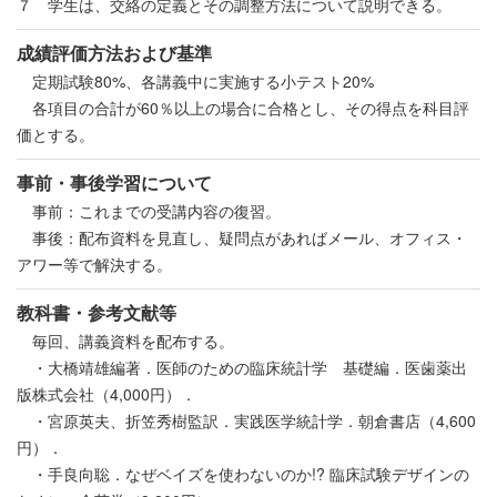
７ 学生は、交絡の定義とその調整方法について説明できる。
成績評価方法および基準
定期試験80%、各講義中に実施する小テスト20%
各項目の合計が60％以上の場合に合格とし、その得点を科目評
価とする。
事前・事後学習について
事前：これまでの受講内容の復習。
事後：配布資料を見直し、疑問点があればメール、オフィス・
アワー等で解決する。
教科書・参考文献等
毎回、講義資料を配布する。
・大橋靖雄編著．医師のための臨床統計学 基礎編．医歯薬出
版株式会社（4,000円）．
・宮原英夫、折笠秀樹監訳．実践医学統計学．朝倉書店（4,600
円）．
・手良向聡．なぜベイズを使わないのか!? 臨床試験デザインの