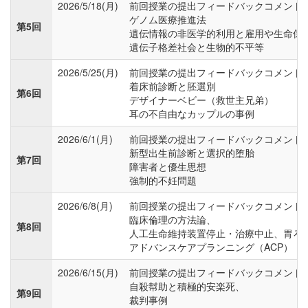
2026/5/18(月)
前回授業の提出フィードバックコメント
ゲノム医療推進法
第5回
遺伝情報の非医学的利用と雇用や生命保
遺伝子格差社会と生物的不平等
2026/5/25(月)
前回授業の提出フィードバックコメント
着床前診断と胚選別
第6回
デザイナーベビー（救世主兄弟）
耳の不自由なカップルの事例
2026/6/1(月)
前回授業の提出フィードバックコメント
新型出生前診断と選択的堕胎
第7回
障害者と優生思想
強制的不妊問題
2026/6/8(月)
前回授業の提出フィードバックコメント
臨床倫理の方法論、
第8回
人工生命維持装置停止・治療中止、胃ろ
アドバンスケアプランニング（ACP）
2026/6/15(月)
前回授業の提出フィードバックコメント
自殺幇助と積極的安楽死、
第9回
裁判事例