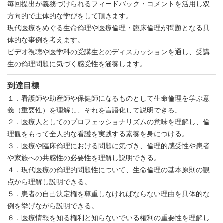
毎回提出が義務づけられるフィードバック・コメントを活用し双
方向的で主体的な学びをして頂きます。
現代医療をめぐる生命倫理や医療倫理・臨床倫理が問題となる具
体的な事例を考えます。
ビデオ視聴や医学科の受講生とのディスカッションを通し、受講
生の倫理問題に気づく感受性を涵養します。
到達目標
１．看護師や助産師や保健師になるものとして生命倫理を学ぶ意
義（重要性）を理解し、それを言語化して説明できる。
２．医療人としてのプロフェッショナリズムの意味を理解し、倫
理観をもって全人的な看護を実践する素養を身につける。
３．医療や臨床倫理における問題に気づき、倫理的感受性や患者
や家族への共感性の必要性を理解し説明できる。
４．現代医療の倫理的問題性について、生命倫理の基本原則の観
点から理解し説明できる。
５．患者の自己決定権を尊重しなければならない理由を具体的な
例を挙げながら説明できる。
６．医療情報を知る権利と知らないでいる権利の重要性を理解し