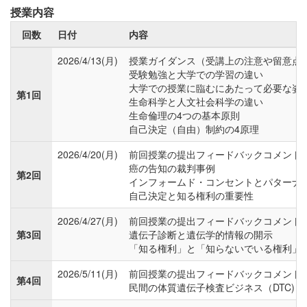
授業内容
回数
日付
内容
2026/4/13(月)
授業ガイダンス（受講上の注意や留意点
受験勉強と大学での学習の違い
大学での授業に臨むにあたって必要な姿
第1回
生命科学と人文社会科学の違い
生命倫理の4つの基本原則
自己決定（自由）制約の4原理
2026/4/20(月)
前回授業の提出フィードバックコメント
癌の告知の裁判事例
第2回
インフォームド・コンセントとパターナ
自己決定と知る権利の重要性
2026/4/27(月)
前回授業の提出フィードバックコメント
第3回
遺伝子診断と遺伝学的情報の開示
「知る権利」と「知らないでいる権利」
2026/5/11(月)
前回授業の提出フィードバックコメント
第4回
民間の体質遺伝子検査ビジネス（DTC)