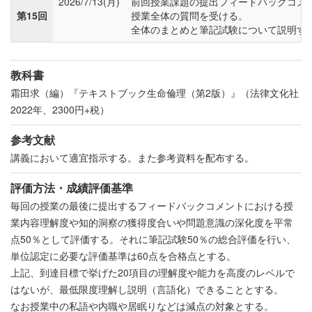
2026/7/13(月)
前回授業課題の提出フィードバックコメ
第15回
授業全体の質問を受ける。
全体のまとめと筆記試験について説明す
教科書
霜田求（編）『テキストブック生命倫理（第2版）』（法律文化社
2022年、2300円+税）
参考文献
講義において適宜指示する。また参考資料を配布する。
評価方法・成績評価基準
毎回の授業の最後に提出するフィードバックコメントにおける授
業内容理解度や知的洞察の獲得度合いや問題意識の深化度を平常
点50％として評価する。それに筆記試験50％の総合評価を行い、
単位認定に必要な評価基準は60点を合格点とする。
上記、到達目標で挙げた20項目の理解度や能力を高度のレベルで
はないが、最低限度理解し説明（言語化）できることとする。
なお授業中の私語や内職や居眠りなどは減点の対象とする。