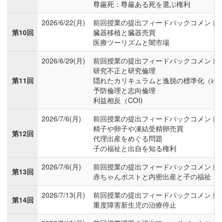
尊厳死：尊厳ある死を選ぶ権利
2026/6/22(月)
前回授業の提出フィードバックコメント
第10回
臓器移植と臓器売買
医療ツーリズムと闇市場
2026/6/29(月)
前回授業の提出フィードバックコメント
研究不正と研究倫理
第11回
隠れたカリキュラムと逸脱の標準化（ゆ
予防倫理と志向倫理
利益相反（COI)
2026/7/6(月)
前回授業の提出フィードバックコメント
精子や卵子や凍結受精卵売買
第12回
代理出産をめぐる問題
子の福祉と出自を知る権利
2026/7/6(月)
前回授業の提出フィードバックコメント
第13回
赤ちゃんポストと内密出産と子の福祉
2026/7/13(月)
前回授業の提出フィードバックコメント
第14回
重度障害新生児の治療停止