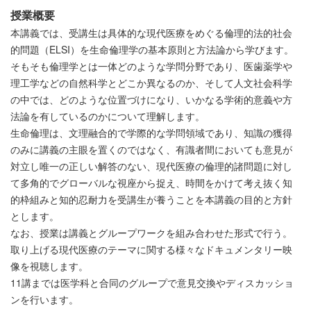
授業概要
本講義では、受講生は具体的な現代医療をめぐる倫理的法的社会
的問題（ELSI）を生命倫理学の基本原則と方法論から学びます。
そもそも倫理学とは一体どのような学問分野であり、医歯薬学や
理工学などの自然科学とどこか異なるのか、そして人文社会科学
の中では、どのような位置づけになり、いかなる学術的意義や方
法論を有しているのかについて理解します。
生命倫理は、文理融合的で学際的な学問領域であり、知識の獲得
のみに講義の主眼を置くのではなく、有識者間においても意見が
対立し唯一の正しい解答のない、現代医療の倫理的諸問題に対し
て多角的でグローバルな視座から捉え、時間をかけて考え抜く知
的枠組みと知的忍耐力を受講生が養うことを本講義の目的と方針
とします。
なお、授業は講義とグループワークを組み合わせた形式で行う。
取り上げる現代医療のテーマに関する様々なドキュメンタリー映
像を視聴します。
11講までは医学科と合同のグループで意見交換やディスカッショ
ンを行います。