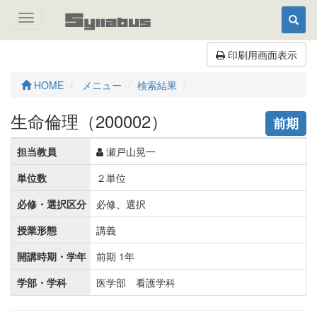
Toggle
navigation
印刷用画面表示
HOME
メニュー
検索結果
生命倫理（200002）
前期
担当教員
瀬戸山晃一
単位数
２単位
必修・選択区分
必修、選択
授業形態
講義
開講時期・学年
前期 1年
学部・学科
医学部 看護学科