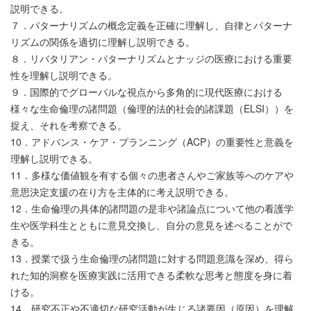
説明できる。
７．パターナリズムの概念定義を正確に理解し、自律とパターナ
リズムの関係を適切に理解し説明できる。
８．リバタリアン・パターナリズムとナッジの医療における重要
性を理解し説明できる。
９．国際的でグローバルな視点から多角的に現代医療における
様々な生命倫理の諸問題（倫理的法的社会的諸課題（ELSI））を
捉え、それを考察できる。
10．アドバンス・ケア・プランニング（ACP）の重要性と意義を
理解し説明できる。
11．多様な価値観を有する個々の患者さんやご家族等へのケアや
意思決定支援の在り方を主体的に考え説明できる。
12．生命倫理の具体的諸問題の是非や諸論点について他の看護学
生や医学科生とともに意見交換し、自分の意見を述べることがで
きる。
13．授業で扱う生命倫理の諸問題に対する問題意識を深め、得ら
れた知的洞察を医療実践に活用できる柔軟な思考と態度を身に着
ける。
14．研究不正や不適切な研究活動が生じる諸要因（原因）を理解